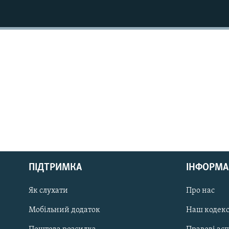
МУЛЬТИМЕДІА
ФОТО
СПЕЦПРОЄКТИ
ПОДКАСТИ
КРИМ РЕАЛІЇ
РУС
ПІДТРИМКА
ІНФОРМА
УКР
КТАТ
Як слухати
Про нас
Мобільний додаток
Наш кодек
ДОЛУЧАЙСЯ!