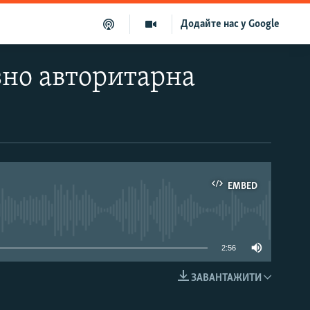
Додайте нас у Google
зно авторитарна
EMBED
able
2:56
ЗАВАНТАЖИТИ
EMBED