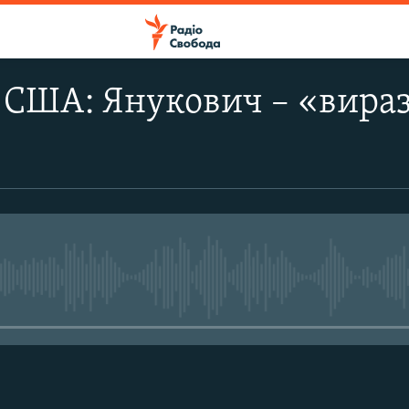
 США: Янукович – «вира
No media source currently avail