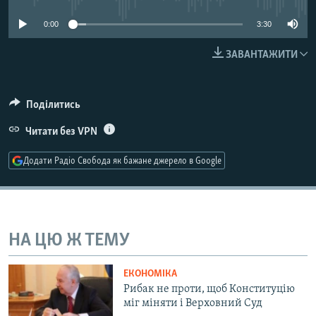
МУЛЬТИМЕДІА
0:00
3:30
ФОТО
ЗАВАНТАЖИТИ
СПЕЦПРОЄКТИ
ПОДКАСТИ
Поділитись
КРИМ РЕАЛІЇ
Читати без VPN
РУС
Додати Радіо Свобода як бажане джерело в Google
УКР
КТАТ
ДОЛУЧАЙСЯ!
НА ЦЮ Ж ТЕМУ
ЕКОНОМІКА
Рибак не проти, щоб Конституцію
міг міняти і Верховний Суд