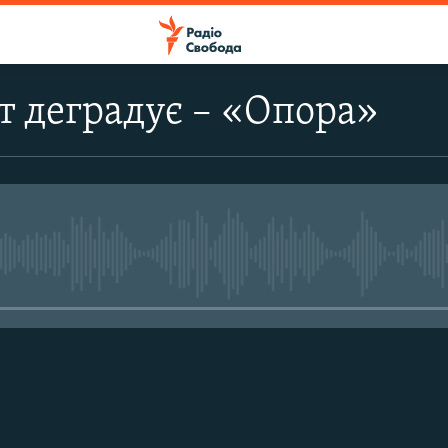
 деградує – «Опора»
No media source currently avail