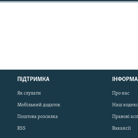
МУЛЬТИМЕДІА
ФОТО
СПЕЦПРОЄКТИ
ПОДКАСТИ
КРИМ РЕАЛІЇ
ПІДТРИМКА
ІНФОРМА
РУС
Як слухати
Про нас
УКР
КТАТ
Мобільний додаток
Наш кодек
Поштова розсилка
Правові ас
ДОЛУЧАЙСЯ!
RSS
Вакансії