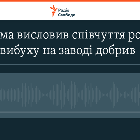
ма висловив співчуття р
 вибуху на заводі добрив
No media source currently avail