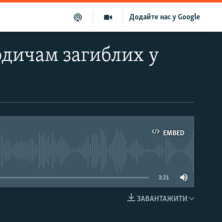
Додайте нас у Google
одичам загиблих у
EMBED
able
3:21
ЗАВАНТАЖИТИ
EMBED