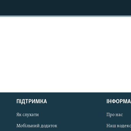
МУЛЬТИМЕДІА
ФОТО
СПЕЦПРОЄКТИ
ПОДКАСТИ
КРИМ РЕАЛІЇ
РУС
ПІДТРИМКА
ІНФОРМА
УКР
КТАТ
Як слухати
Про нас
Мобільний додаток
Наш кодек
ДОЛУЧАЙСЯ!