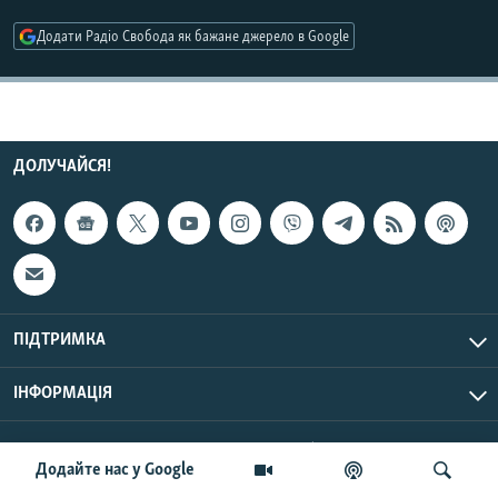
МУЛЬТИМЕДІА
Додати Радіо Свобода як бажане джерело в Google
ФОТО
СПЕЦПРОЄКТИ
ПОДКАСТИ
ДОЛУЧАЙСЯ!
КРИМ РЕАЛІЇ
РУС
УКР
КТАТ
ПІДТРИМКА
ДОЛУЧАЙСЯ!
ІНФОРМАЦІЯ
UTC+3
© Радіо Свобода, 2026 | Усі права застережено.
Додайте нас у Google