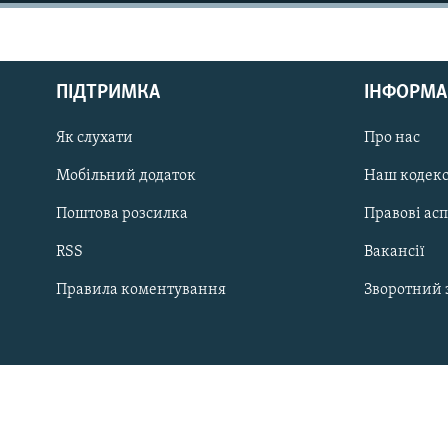
КИТАЙ.ВИКЛИКИ
МУЛЬТИМЕДІА
ФОТО
ПІДТРИМКА
ІНФОРМА
СПЕЦПРОЄКТИ
Як слухати
Про нас
ПОДКАСТИ
Мобільний додаток
Наш кодек
Поштова розсилка
Правові ас
КРИМ РЕАЛІЇ
RSS
Вакансії
РУС
Правила коментування
Зворотний 
УКР
КТАТ
ДОЛУЧАЙСЯ!