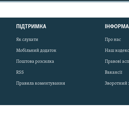
МУЛЬТИМЕДІА
ФОТО
СПЕЦПРОЄКТИ
ПІДТРИМКА
ІНФОРМА
ПОДКАСТИ
Як слухати
Про нас
Мобільний додаток
Наш кодек
Поштова розсилка
Правові ас
КРИМ РЕАЛІЇ
RSS
Вакансії
РУС
Правила коментування
Зворотний 
УКР
КТАТ
ДОЛУЧАЙСЯ!