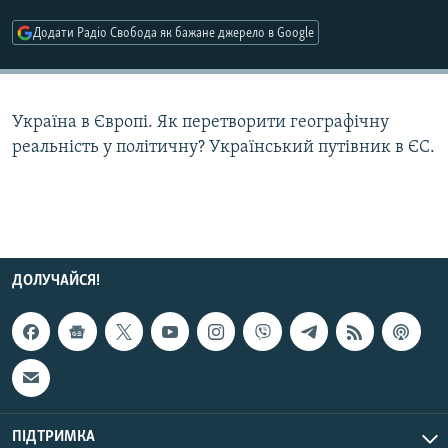
МУЛЬТИМЕДІА
Додати Радіо Свобода як бажане джерело в Google
ФОТО
СПЕЦПРОЄКТИ
Україна в Європі. Як перетворити географічну
ПОДКАСТИ
реальність у політичну? Український путівник в ЄС.
КРИМ РЕАЛІЇ
РУС
УКР
КТАТ
ДОЛУЧАЙСЯ!
ДОЛУЧАЙСЯ!
ПІДТРИМКА