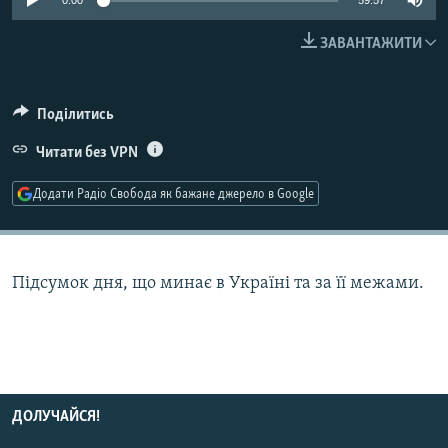
0:00
59:57
МУЛЬТИМЕДІА
ЗАВАНТАЖИТИ
ФОТО
СПЕЦПРОЄКТИ
Поділитись
ПОДКАСТИ
Читати без VPN
КРИМ РЕАЛІЇ
Додати Радіо Свобода як бажане джерело в Google
РУС
УКР
КТАТ
Підсумок дня, що минає в Україні та за її межами.
ДОЛУЧАЙСЯ!
ДОЛУЧАЙСЯ!