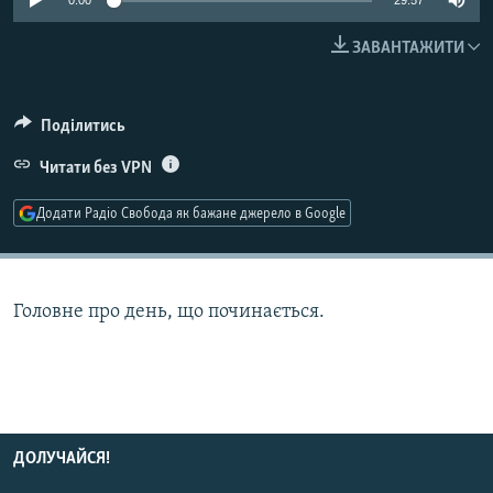
0:00
29:57
МУЛЬТИМЕДІА
ЗАВАНТАЖИТИ
ФОТО
СПЕЦПРОЄКТИ
Поділитись
ПОДКАСТИ
Читати без VPN
КРИМ РЕАЛІЇ
Додати Радіо Свобода як бажане джерело в Google
РУС
УКР
КТАТ
Головне про день, що починається.
ДОЛУЧАЙСЯ!
ДОЛУЧАЙСЯ!