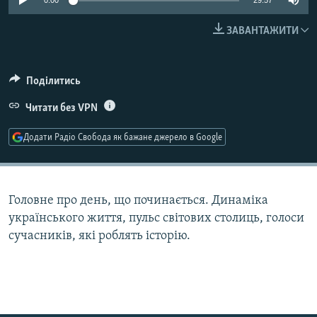
0:00
29:57
МУЛЬТИМЕДІА
ЗАВАНТАЖИТИ
ФОТО
СПЕЦПРОЄКТИ
Поділитись
ПОДКАСТИ
Читати без VPN
КРИМ РЕАЛІЇ
Додати Радіо Свобода як бажане джерело в Google
РУС
УКР
КТАТ
Головне про день, що починається. Динаміка
українського життя, пульс світових столиць, голоси
сучасників, які роблять історію.
ДОЛУЧАЙСЯ!