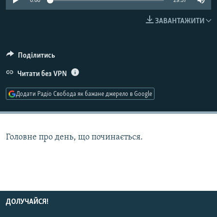
0:00
29:57
МУЛЬТИМЕДІА
ЗАВАНТАЖИТИ
ФОТО
СПЕЦПРОЄКТИ
Поділитись
ПОДКАСТИ
Читати без VPN
КРИМ РЕАЛІЇ
Додати Радіо Свобода як бажане джерело в Google
РУС
УКР
КТАТ
Головне про день, що починається.
ДОЛУЧАЙСЯ!
ДОЛУЧАЙСЯ!