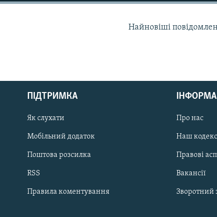
КИТАЙ.ВИКЛИКИ
МУЛЬТИМЕДІА
Найновіші повідомлення
ФОТО
СПЕЦПРОЄКТИ
ПОДКАСТИ
ПІДТРИМКА
ІНФОРМА
КРИМ РЕАЛІЇ
Як слухати
Про нас
РУС
Мобільний додаток
Наш кодек
УКР
Поштова розсилка
Правові ас
КТАТ
RSS
Вакансії
ДОЛУЧАЙСЯ!
Правила коментування
Зворотний 