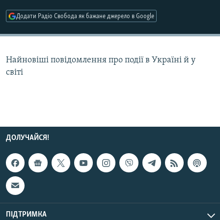
МУЛЬТИМЕДІА
Додати Радіо Свобода як бажане джерело в Google
ФОТО
СПЕЦПРОЄКТИ
Найновіші повідомлення про події в Україні й у
ПОДКАСТИ
світі
КРИМ РЕАЛІЇ
РУС
УКР
КТАТ
ДОЛУЧАЙСЯ!
ДОЛУЧАЙСЯ!
ПІДТРИМКА