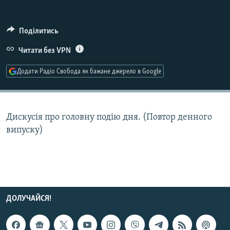
МУЛЬТИМЕДІА
ФОТО
Поділитись
СПЕЦПРОЄКТИ
Читати без VPN
ПОДКАСТИ
Додати Радіо Свобода як бажане джерело в Google
КРИМ РЕАЛІЇ
РУС
Дискусія про головну подію дня. (Повтор денного
УКР
випуску)
КТАТ
ДОЛУЧАЙСЯ!
ДОЛУЧАЙСЯ!