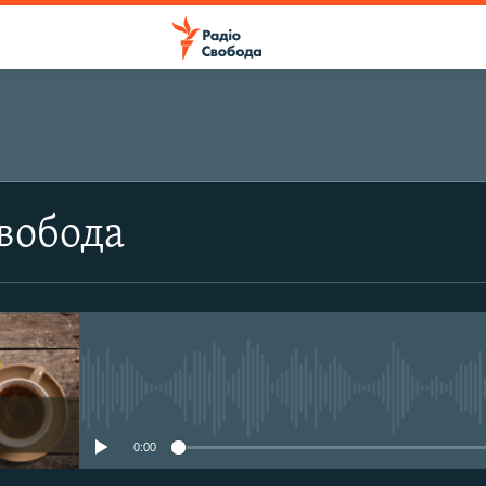
ПІДПИСАТИСЯ
вобода
Apple Podcasts
Підписатися
No media source currently avail
0:00