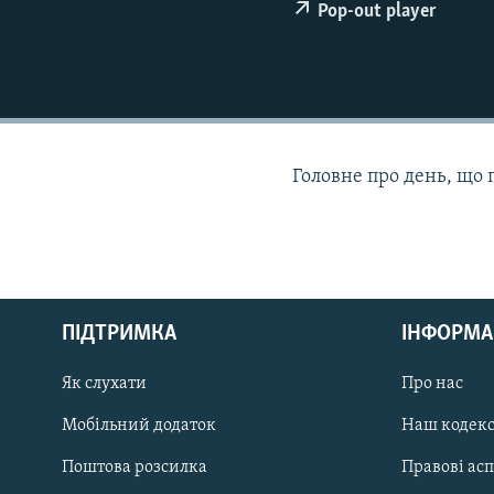
КИТАЙ.ВИКЛИКИ
Pop-out player
МУЛЬТИМЕДІА
ФОТО
СПЕЦПРОЄКТИ
ПОДКАСТИ
Головне про день, що 
КРИМ РЕАЛІЇ
РУС
ПІДТРИМКА
ІНФОРМА
УКР
КТАТ
Як слухати
Про нас
Мобільний додаток
Наш кодек
ДОЛУЧАЙСЯ!
Поштова розсилка
Правові ас