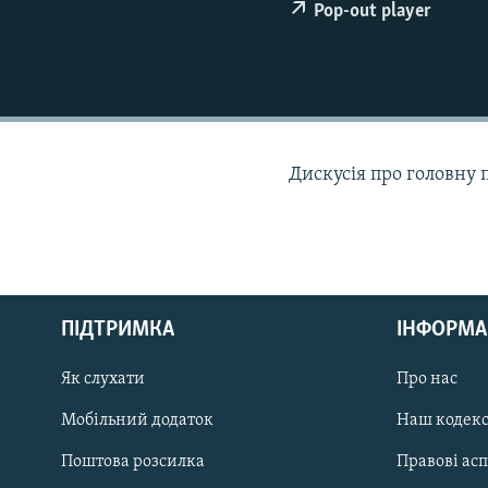
МУЛЬТИМЕДІА
Pop-out player
ФОТО
СПЕЦПРОЄКТИ
ПОДКАСТИ
Дискусія про головну 
КРИМ РЕАЛІЇ
РУС
ПІДТРИМКА
ІНФОРМА
УКР
КТАТ
Як слухати
Про нас
Мобільний додаток
Наш кодек
ДОЛУЧАЙСЯ!
Поштова розсилка
Правові ас