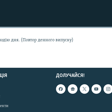
подію дня. (Повтор денного випуску)
ЦІЯ
ДОЛУЧАЙСЯ!
с
пекти