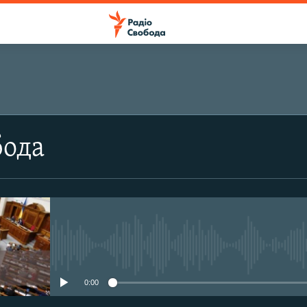
бода
No media source currently avail
0:00