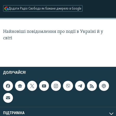
МУЛЬТИМЕДІА
Додати Радіо Свобода як бажане джерело в Google
ФОТО
СПЕЦПРОЄКТИ
Найновіші повідомлення про події в Україні й у
ПОДКАСТИ
світі
КРИМ РЕАЛІЇ
РУС
УКР
КТАТ
ДОЛУЧАЙСЯ!
ДОЛУЧАЙСЯ!
ПІДТРИМКА