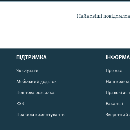
МУЛЬТИМЕДІА
ФОТО
Найновіші повідомлення
СПЕЦПРОЄКТИ
ПОДКАСТИ
ПІДТРИМКА
ІНФОРМА
КРИМ РЕАЛІЇ
Як слухати
Про нас
РУС
Мобільний додаток
Наш кодек
УКР
Поштова розсилка
Правові ас
КТАТ
RSS
Вакансії
ДОЛУЧАЙСЯ!
Правила коментування
Зворотний 