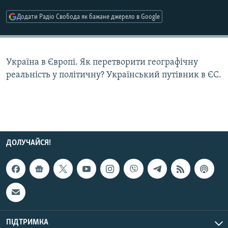
КИТАЙ.ВИКЛИКИ
Додати Радіо Свобода як бажане джерело в Google
МУЛЬТИМЕДІА
ФОТО
Україна в Європі. Як перетворити географічну
СПЕЦПРОЄКТИ
реальність у політичну? Український путівник в ЄС.
ПОДКАСТИ
КРИМ РЕАЛІЇ
РУС
УКР
ДОЛУЧАЙСЯ!
КТАТ
ДОЛУЧАЙСЯ!
ПІДТРИМКА