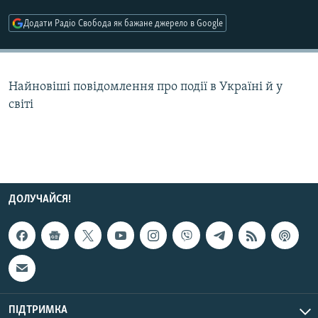
МУЛЬТИМЕДІА
Додати Радіо Свобода як бажане джерело в Google
ФОТО
СПЕЦПРОЄКТИ
Найновіші повідомлення про події в Україні й у
ПОДКАСТИ
світі
КРИМ РЕАЛІЇ
РУС
УКР
КТАТ
ДОЛУЧАЙСЯ!
ДОЛУЧАЙСЯ!
ПІДТРИМКА