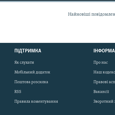
МУЛЬТИМЕДІА
ФОТО
Найновіші повідомлення
СПЕЦПРОЄКТИ
ПОДКАСТИ
ПІДТРИМКА
ІНФОРМА
КРИМ РЕАЛІЇ
Як слухати
Про нас
РУС
Мобільний додаток
Наш кодек
УКР
Поштова розсилка
Правові ас
КТАТ
RSS
Вакансії
ДОЛУЧАЙСЯ!
Правила коментування
Зворотний 