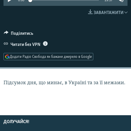
0:00
29:57
КИТАЙ.ВИКЛИКИ
ЗАВАНТАЖИТИ
МУЛЬТИМЕДІА
ФОТО
Поділитись
СПЕЦПРОЄКТИ
Читати без VPN
ПОДКАСТИ
Додати Радіо Свобода як бажане джерело в Google
КРИМ РЕАЛІЇ
РУС
УКР
Підсумок дня, що минає, в Україні та за її межами.
КТАТ
ДОЛУЧАЙСЯ!
ДОЛУЧАЙСЯ!