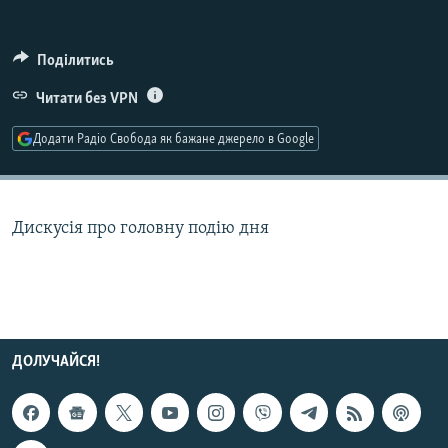
МУЛЬТИМЕДІА
ФОТО
Поділитись
СПЕЦПРОЄКТИ
Читати без VPN
ПОДКАСТИ
Додати Радіо Свобода як бажане джерело в Google
КРИМ РЕАЛІЇ
РУС
Дискусія про головну подію дня
УКР
КТАТ
ДОЛУЧАЙСЯ!
ДОЛУЧАЙСЯ!