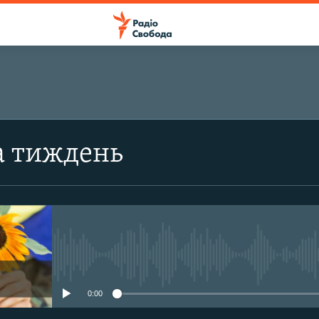
ПІДПИСАТИСЯ
а тиждень
Підписатися
No media source currently avail
0:00