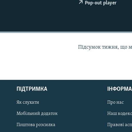
МУЛЬТИМЕДІА
Pop-out player
ФОТО
СПЕЦПРОЄКТИ
ПОДКАСТИ
Підсумок тижня, що ми
КРИМ РЕАЛІЇ
РУС
ПІДТРИМКА
ІНФОРМА
УКР
КТАТ
Як слухати
Про нас
Мобільний додаток
Наш кодек
ДОЛУЧАЙСЯ!
Поштова розсилка
Правові ас