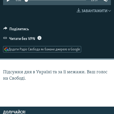
0:00
29:57
МУЛЬТИМЕДІА
ЗАВАНТАЖИТИ
ФОТО
СПЕЦПРОЄКТИ
Поділитись
ПОДКАСТИ
Читати без VPN
КРИМ РЕАЛІЇ
Додати Радіо Свобода як бажане джерело в Google
РУС
УКР
КТАТ
Підсумки дня в Україні та за її межами. Ваш голос
на Свободі.
ДОЛУЧАЙСЯ!
ДОЛУЧАЙСЯ!