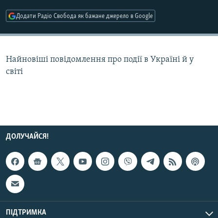
МУЛЬТИМЕДІА
Додати Радіо Свобода як бажане джерело в Google
ФОТО
СПЕЦПРОЄКТИ
Найновіші повідомлення про події в Україні й у
ПОДКАСТИ
світі
КРИМ РЕАЛІЇ
РУС
УКР
КТАТ
ДОЛУЧАЙСЯ!
ДОЛУЧАЙСЯ!
ПІДТРИМКА