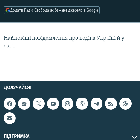
МУЛЬТИМЕДІА
Додати Радіо Свобода як бажане джерело в Google
ФОТО
СПЕЦПРОЄКТИ
Найновіші повідомлення про події в Україні й у
ПОДКАСТИ
світі
КРИМ РЕАЛІЇ
РУС
УКР
КТАТ
ДОЛУЧАЙСЯ!
ДОЛУЧАЙСЯ!
ПІДТРИМКА