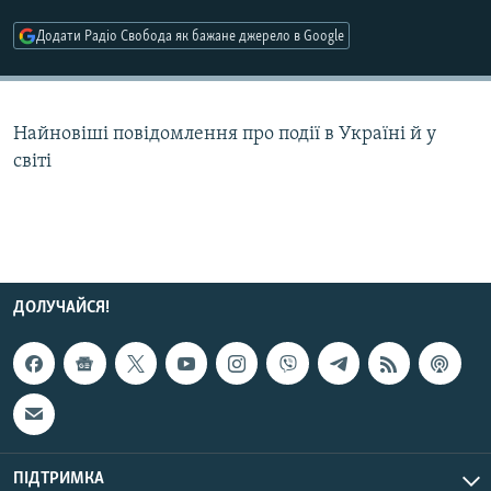
МУЛЬТИМЕДІА
Додати Радіо Свобода як бажане джерело в Google
ФОТО
СПЕЦПРОЄКТИ
Найновіші повідомлення про події в Україні й у
ПОДКАСТИ
світі
КРИМ РЕАЛІЇ
РУС
УКР
КТАТ
ДОЛУЧАЙСЯ!
ДОЛУЧАЙСЯ!
ПІДТРИМКА