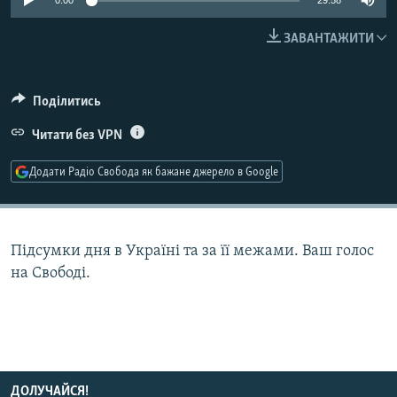
0:00
29:58
МУЛЬТИМЕДІА
ЗАВАНТАЖИТИ
ФОТО
СПЕЦПРОЄКТИ
Поділитись
ПОДКАСТИ
Читати без VPN
КРИМ РЕАЛІЇ
Додати Радіо Свобода як бажане джерело в Google
РУС
УКР
КТАТ
Підсумки дня в Україні та за її межами. Ваш голос
на Свободі.
ДОЛУЧАЙСЯ!
ДОЛУЧАЙСЯ!