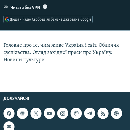
МУЛЬТИМЕДІА
Читати без VPN
ФОТО
Додати Радіо Свобода як бажане джерело в Google
СПЕЦПРОЄКТИ
ПОДКАСТИ
Головне про те, чим живе Україна і світ. Обличчя
КРИМ РЕАЛІЇ
суспільства. Огляд західної преси про Україну.
РУС
Новини культури
УКР
КТАТ
ДОЛУЧАЙСЯ!
ДОЛУЧАЙСЯ!