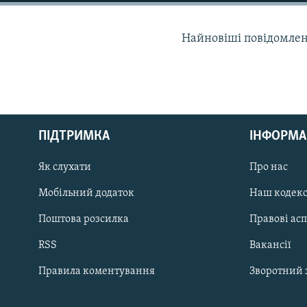
МУЛЬТИМЕДІА
ФОТО
Найновіші повідомлення
СПЕЦПРОЄКТИ
ПОДКАСТИ
ПІДТРИМКА
ІНФОРМА
КРИМ РЕАЛІЇ
Як слухати
Про нас
РУС
Мобільний додаток
Наш кодек
УКР
Поштова розсилка
Правові ас
КТАТ
RSS
Вакансії
ДОЛУЧАЙСЯ!
Правила коментування
Зворотний 