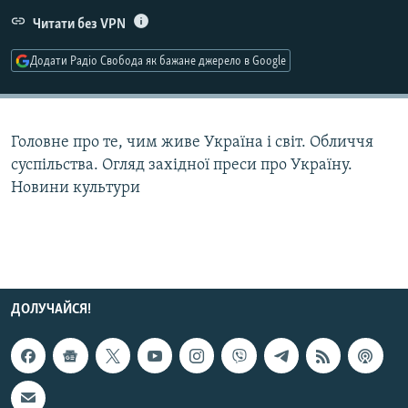
МУЛЬТИМЕДІА
Читати без VPN
ФОТО
Додати Радіо Свобода як бажане джерело в Google
СПЕЦПРОЄКТИ
ПОДКАСТИ
Головне про те, чим живе Україна і світ. Обличчя
КРИМ РЕАЛІЇ
суспільства. Огляд західної преси про Україну.
РУС
Новини культури
УКР
КТАТ
ДОЛУЧАЙСЯ!
ДОЛУЧАЙСЯ!