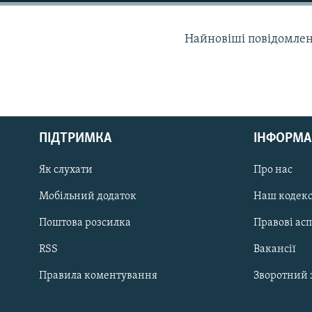
МУЛЬТИМЕДІА
ФОТО
Найновіші повідомлення
СПЕЦПРОЄКТИ
ПОДКАСТИ
ПІДТРИМКА
ІНФОРМА
КРИМ РЕАЛІЇ
Як слухати
Про нас
РУС
Мобільний додаток
Наш кодек
УКР
Поштова розсилка
Правові ас
КТАТ
RSS
Вакансії
ДОЛУЧАЙСЯ!
Правила коментування
Зворотний 