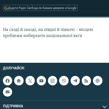
КИТАЙ.ВИКЛИКИ
Додати Радіо Свобода як бажане джерело в Google
МУЛЬТИМЕДІА
ФОТО
На сході й заході, на півдні й півночі – місцеві
СПЕЦПРОЄКТИ
проблеми набирають національної ваги
ПОДКАСТИ
КРИМ РЕАЛІЇ
РУС
УКР
ДОЛУЧАЙСЯ!
КТАТ
ДОЛУЧАЙСЯ!
ПІДТРИМКА