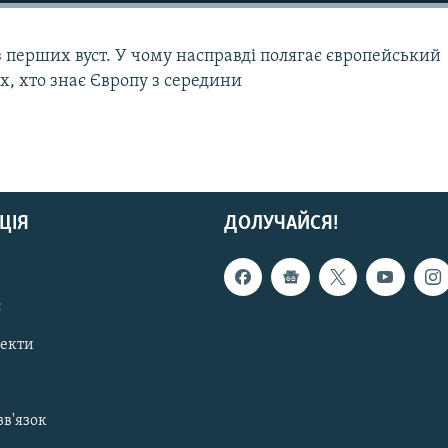
 перших вуст. У чому насправді полягає європейський
их, хто знає Європу з середини
ЦІЯ
ДОЛУЧАЙСЯ!
с
пекти
зв'язок