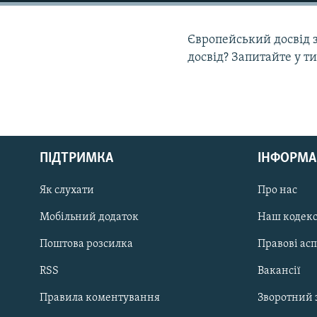
МУЛЬТИМЕДІА
ФОТО
Європейський досвід з
СПЕЦПРОЄКТИ
досвід? Запитайте у т
ПОДКАСТИ
ПІДТРИМКА
ІНФОРМА
КРИМ РЕАЛІЇ
РУС
Як слухати
Про нас
УКР
Мобільний додаток
Наш кодек
КТАТ
Поштова розсилка
Правові ас
RSS
Вакансії
ДОЛУЧАЙСЯ!
Правила коментування
Зворотний 