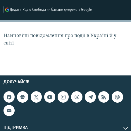
МУЛЬТИМЕДІА
Додати Радіо Свобода як бажане джерело в Google
ФОТО
СПЕЦПРОЄКТИ
Найновіші повідомлення про події в Україні й у
ПОДКАСТИ
світі
КРИМ РЕАЛІЇ
РУС
УКР
КТАТ
ДОЛУЧАЙСЯ!
ДОЛУЧАЙСЯ!
ПІДТРИМКА