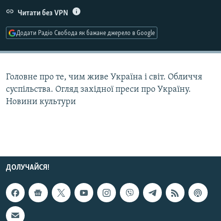
МУЛЬТИМЕДІА
Читати без VPN
ФОТО
Додати Радіо Свобода як бажане джерело в Google
СПЕЦПРОЄКТИ
ПОДКАСТИ
Головне про те, чим живе Україна і світ. Обличчя
КРИМ РЕАЛІЇ
суспільства. Огляд західної преси про Україну.
РУС
Новини культури
УКР
КТАТ
ДОЛУЧАЙСЯ!
ДОЛУЧАЙСЯ!