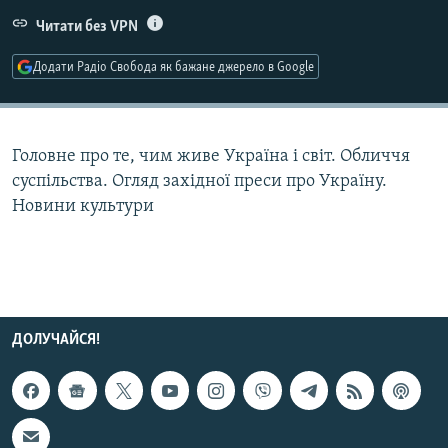
МУЛЬТИМЕДІА
Читати без VPN
ФОТО
Додати Радіо Свобода як бажане джерело в Google
СПЕЦПРОЄКТИ
ПОДКАСТИ
Головне про те, чим живе Україна і світ. Обличчя
КРИМ РЕАЛІЇ
суспільства. Огляд західної преси про Україну.
РУС
Новини культури
УКР
КТАТ
ДОЛУЧАЙСЯ!
ДОЛУЧАЙСЯ!