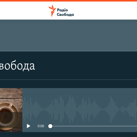
ПІДПИСАТИСЯ
вобода
Apple Podcasts
Підписатися
No media source currently avail
0:00