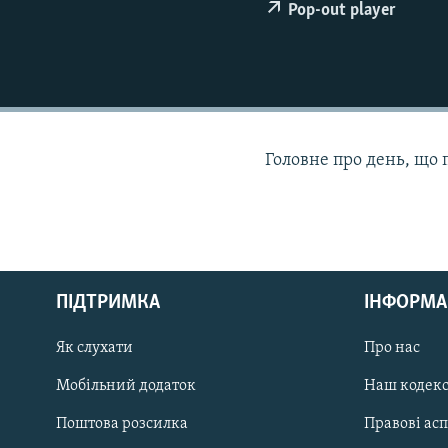
МУЛЬТИМЕДІА
Pop-out player
ФОТО
СПЕЦПРОЄКТИ
ПОДКАСТИ
Головне про день, що 
КРИМ РЕАЛІЇ
РУС
ПІДТРИМКА
ІНФОРМА
УКР
КТАТ
Як слухати
Про нас
Мобільний додаток
Наш кодек
ДОЛУЧАЙСЯ!
Поштова розсилка
Правові ас