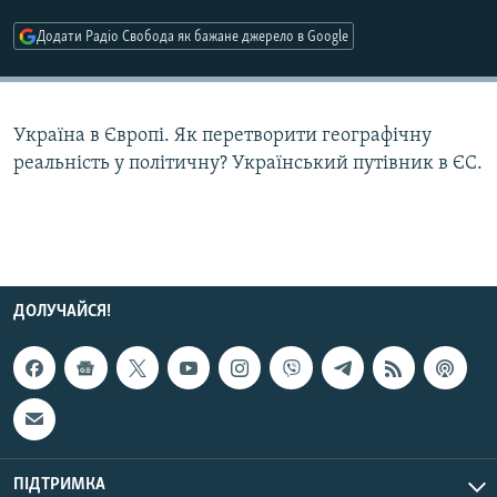
МУЛЬТИМЕДІА
Додати Радіо Свобода як бажане джерело в Google
ФОТО
СПЕЦПРОЄКТИ
Україна в Європі. Як перетворити географічну
ПОДКАСТИ
реальність у політичну? Український путівник в ЄС.
КРИМ РЕАЛІЇ
РУС
УКР
КТАТ
ДОЛУЧАЙСЯ!
ДОЛУЧАЙСЯ!
ПІДТРИМКА