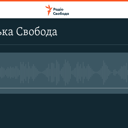
ка Свобода
No media source currently avail