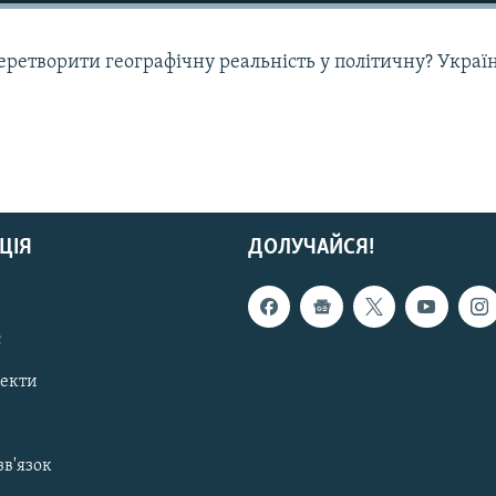
перетворити географічну реальність у політичну? Укра
ЦІЯ
ДОЛУЧАЙСЯ!
с
пекти
зв'язок