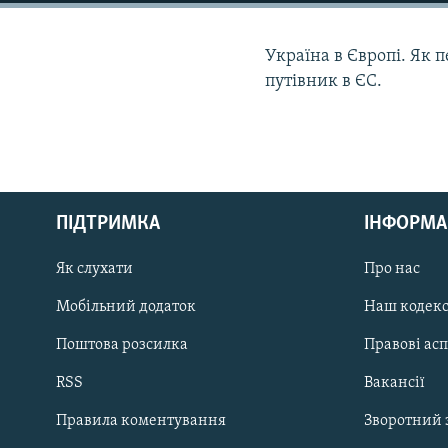
МУЛЬТИМЕДІА
ФОТО
Україна в Європі. Як 
СПЕЦПРОЄКТИ
путівник в ЄС.
ПОДКАСТИ
ПІДТРИМКА
ІНФОРМА
КРИМ РЕАЛІЇ
РУС
Як слухати
Про нас
УКР
Мобільний додаток
Наш кодек
КТАТ
Поштова розсилка
Правові ас
RSS
Вакансії
ДОЛУЧАЙСЯ!
Правила коментування
Зворотний 