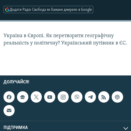
КИТАЙ.ВИКЛИКИ
Додати Радіо Свобода як бажане джерело в Google
МУЛЬТИМЕДІА
ФОТО
Україна в Європі. Як перетворити географічну
СПЕЦПРОЄКТИ
реальність у політичну? Український путівник в ЄС.
ПОДКАСТИ
КРИМ РЕАЛІЇ
РУС
УКР
ДОЛУЧАЙСЯ!
КТАТ
ДОЛУЧАЙСЯ!
ПІДТРИМКА