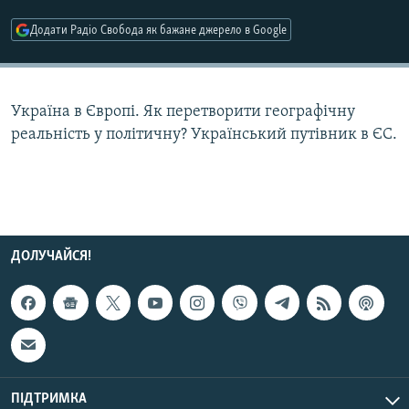
МУЛЬТИМЕДІА
Додати Радіо Свобода як бажане джерело в Google
ФОТО
СПЕЦПРОЄКТИ
Україна в Європі. Як перетворити географічну
ПОДКАСТИ
реальність у політичну? Український путівник в ЄС.
КРИМ РЕАЛІЇ
РУС
УКР
КТАТ
ДОЛУЧАЙСЯ!
ДОЛУЧАЙСЯ!
ПІДТРИМКА