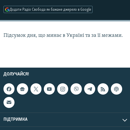
МУЛЬТИМЕДІА
Додати Радіо Свобода як бажане джерело в Google
ФОТО
СПЕЦПРОЄКТИ
Підсумок дня, що минає в Україні та за її межами.
ПОДКАСТИ
КРИМ РЕАЛІЇ
РУС
УКР
ДОЛУЧАЙСЯ!
КТАТ
ДОЛУЧАЙСЯ!
ПІДТРИМКА