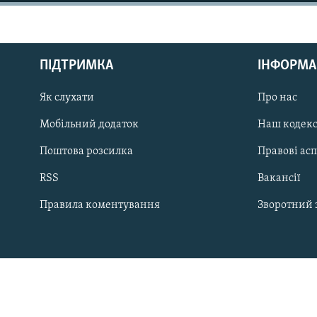
КИТАЙ.ВИКЛИКИ
МУЛЬТИМЕДІА
ФОТО
ПІДТРИМКА
ІНФОРМА
СПЕЦПРОЄКТИ
Як слухати
Про нас
ПОДКАСТИ
Мобільний додаток
Наш кодек
Поштова розсилка
Правові ас
КРИМ РЕАЛІЇ
RSS
Вакансії
РУС
Правила коментування
Зворотний 
УКР
КТАТ
ДОЛУЧАЙСЯ!