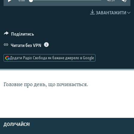
0:00
48:57
КИТАЙ.ВИКЛИКИ
ЗАВАНТАЖИТИ
МУЛЬТИМЕДІА
ФОТО
Поділитись
СПЕЦПРОЄКТИ
Читати без VPN
ПОДКАСТИ
Додати Радіо Свобода як бажане джерело в Google
КРИМ РЕАЛІЇ
РУС
УКР
Головне про день, що починається.
КТАТ
ДОЛУЧАЙСЯ!
ДОЛУЧАЙСЯ!