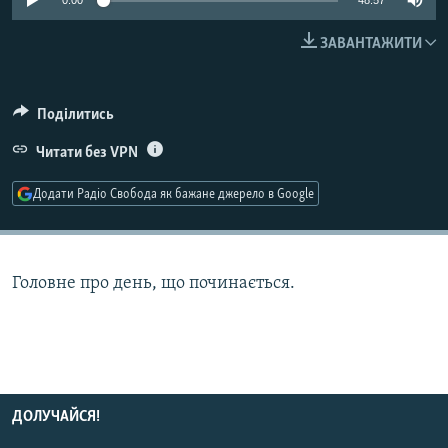
0:00
48:57
МУЛЬТИМЕДІА
ЗАВАНТАЖИТИ
ФОТО
СПЕЦПРОЄКТИ
Поділитись
ПОДКАСТИ
Читати без VPN
КРИМ РЕАЛІЇ
Додати Радіо Свобода як бажане джерело в Google
РУС
УКР
КТАТ
Головне про день, що починається.
ДОЛУЧАЙСЯ!
ДОЛУЧАЙСЯ!