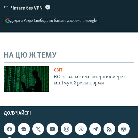
КИТАЙ.ВИКЛИКИ
Читати без VPN
МУЛЬТИМЕДІА
Додати Радіо Свобода як бажане джерело в Google
ФОТО
СПЕЦПРОЄКТИ
ПОДКАСТИ
НА ЦЮ Ж ТЕМУ
КРИМ РЕАЛІЇ
СВІТ
РУС
ЄС: за злам комп’ютерних мереж –
мінімум 2 роки тюрми
УКР
КТАТ
ДОЛУЧАЙСЯ!
ДОЛУЧАЙСЯ!