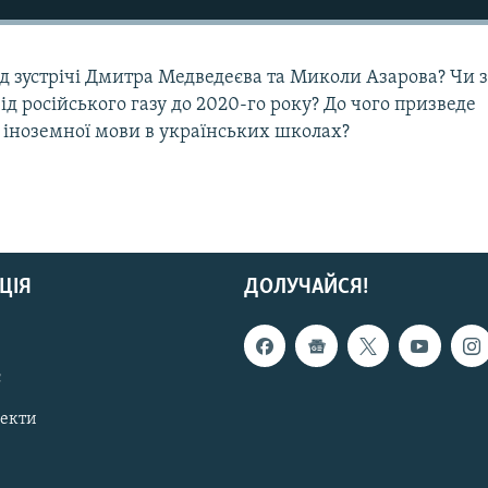
від зустрічі Дмитра Медведеєва та Миколи Азарова? Чи
ід російського газу до 2020-го року? До чого призведе
 іноземної мови в українських школах?
ЦІЯ
ДОЛУЧАЙСЯ!
с
пекти