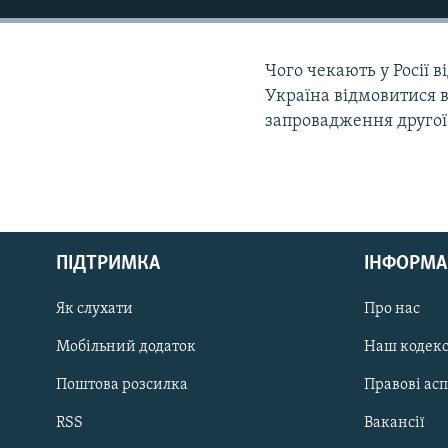
МУЛЬТИМЕДІА
ФОТО
Чого чекають у Росії 
СПЕЦПРОЄКТИ
Україна відмовитися в
ПОДКАСТИ
запровадження другої
КРИМ РЕАЛІЇ
ПІДТРИМКА
ІНФОРМА
РУС
УКР
Як слухати
Про нас
КТАТ
Мобільний додаток
Наш кодек
Поштова розсилка
Правові ас
ДОЛУЧАЙСЯ!
RSS
Вакансії